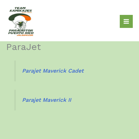
Skip
to
content
ParaJet
Parajet Maverick Cadet
Parajet Maverick II